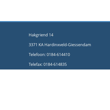
Hakgriend 14
3371 KA Hardinxveld-Giessendam
Telefoon: 0184-614410
Telefax: 0184-614835
E-mail: info@jlmuns.nl