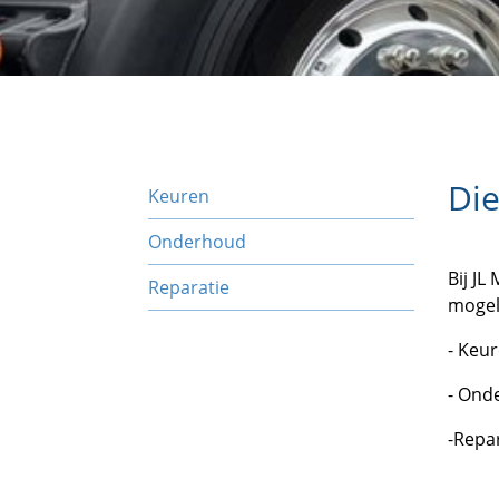
Die
Keuren
Onderhoud
Bij JL
Reparatie
mogel
- Keu
- Ond
-Repa