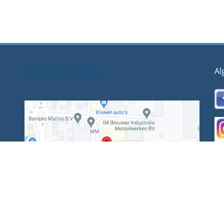
Text/HTML
Al