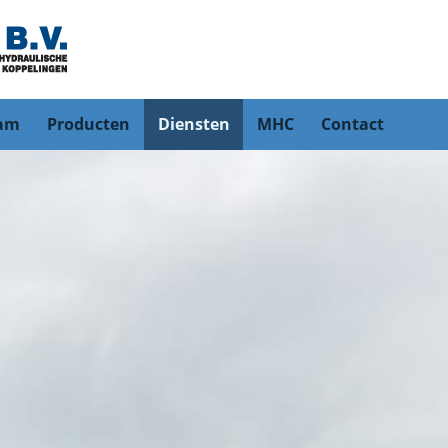
eam
Producten
Diensten
MHC
Contact