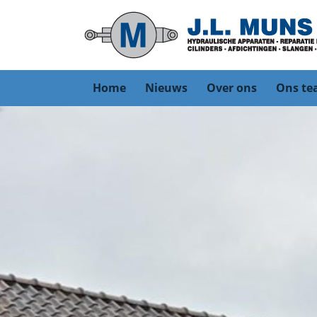
Home
Nieuws
Over ons
Ons t