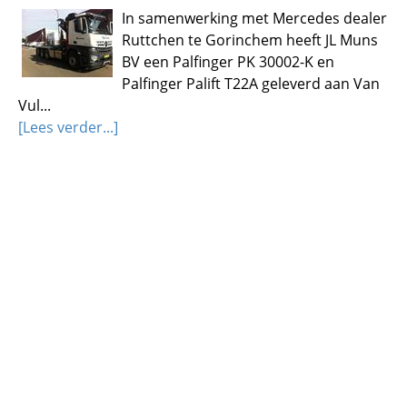
In samenwerking met Mercedes dealer
Ruttchen te Gorinchem heeft JL Muns
BV een Palfinger PK 30002-K en
Palfinger Palift T22A geleverd aan Van
Vul...
[Lees verder...]
De Klerk
Aan de Klerk BV te Werkendam heeft JL
Muns BV een PK 34002-SH geleverd.
Deze kraan beschikt over een eindloos
zwenkbereik en kan dus goed gebruikt
wor...
[Lees verder...]
Pagina