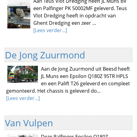
Aan Teus Vlot Dredging heeft JL Muns BV
een Palfinger PK 50002MF geleverd. Teus
Vlot Dredging heeft in opdracht van
Ghent Dredging een zeer ...
[Lees verder...]
De Jong Zuurmond
Aan de Jong Zuurmond uit Beesd heeft
JL Muns een Epsilon Q180Z 95TR HPLS
en een Palift T26 geleverd en compleet
gemonteerd. Het chassis is geleverd do...
[Lees verder...]
Van Vulpen
Deze Palfinger Epsilon Q180Z